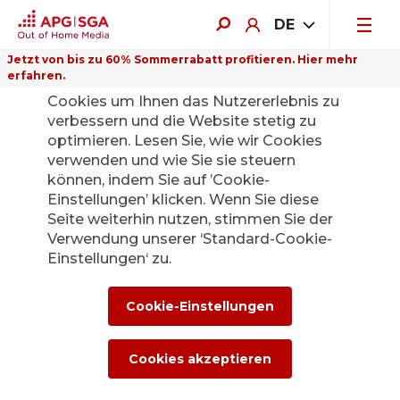
DE
Jetzt von bis zu 60% Sommerrabatt profitieren. Hier mehr
erfahren.
Auf dieser Website verwenden wir
Cookies um Ihnen das Nutzererlebnis zu
verbessern und die Website stetig zu
optimieren. Lesen Sie, wie wir Cookies
verwenden und wie Sie sie steuern
Zurück
können, indem Sie auf ’Cookie-
Einstellungen’ klicken. Wenn Sie diese
Seite weiterhin nutzen, stimmen Sie der
Die APG|SGA
Verwendung unserer ‘Standard-Cookie-
Medienstelle für
Einstellungen‘ zu.
News und
Cookie-Einstellungen
Medienmitteilunge
Cookies akzeptieren
n.