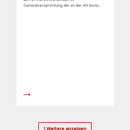
Generalversammlung der an der SIX Swiss
Exchange notierten APG|SGA gibt der
Verwaltungsrat diverse personelle
Nominationen bekannt. Sie stehen im Zeichen
der Kontinuit&auml;t, nachdem sich die
Gesellschaft &uuml;ber die letzten vier Jahre
sehr positiv entwickelt hat.
1 Weitere anzeigen