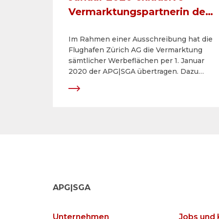
Vermarktungspartnerin des
Flughafens Zürich
Im Rahmen einer Ausschreibung hat die
Flughafen Zürich AG die Vermarktung
sämtlicher Werbeflächen per 1. Januar
2020 der APG|SGA übertragen. Dazu
gehören alle analogen und digitalen
Werbeflächen im Flughafen Zürich (luft-
und landseitig) mit allen Brandingzonen
und Spezialformaten sowie die
Megaposter an den Parkhäusern.
APG|SGA
Unternehmen
Jobs und 