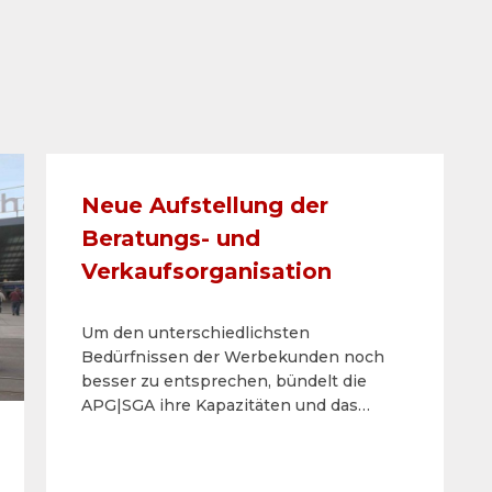
Neue Aufstellung der
Beratungs- und
Verkaufsorganisation
Um den unterschiedlichsten
Bedürfnissen der Werbekunden noch
besser zu entsprechen, bündelt die
APG|SGA ihre Kapazitäten und das
Know-how. Sie verstärkt dabei ihre
Beratungs- und Verkaufsorganisation im
Key Account Management sowie in den