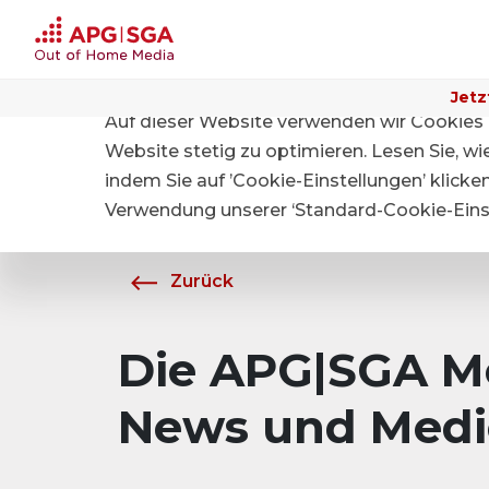
Jetz
Auf dieser Website verwenden wir Cookies 
Home
Über APG|SGA
Medien
Website stetig zu optimieren. Lesen Sie, w
indem Sie auf ’Cookie-Einstellungen’ klicke
Verwendung unserer ‘Standard-Cookie-Einst
Zurück
Die APG|SGA Me
News und Medi