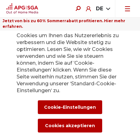
DE
Jetzt von bis zu 60% Sommerrabatt profitieren. Hier mehr
erfahren.
Auf dieser Website verwenden wir
Cookies um Ihnen das Nutzererlebnis zu
verbessern und die Website stetig zu
optimieren. Lesen Sie, wie wir Cookies
verwenden und wie Sie sie steuern
Zurück
können, indem Sie auf ’Cookie-
Einstellungen’ klicken. Wenn Sie diese
Seite weiterhin nutzen, stimmen Sie der
Die APG|SGA
Verwendung unserer ‘Standard-Cookie-
Medienstelle für
Einstellungen‘ zu.
News und
Cookie-Einstellungen
Medienmitteilunge
Cookies akzeptieren
n.