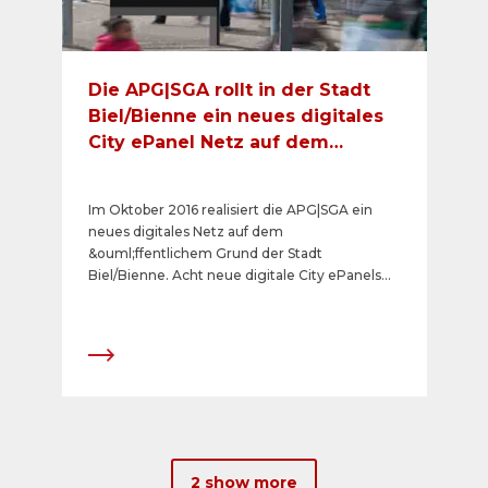
Die APG|SGA rollt in der Stadt
Biel/Bienne ein neues digitales
City ePanel Netz auf dem
öffentlichen Grund aus
Im Oktober 2016 realisiert die APG|SGA ein
neues digitales Netz auf dem
&ouml;ffentlichem Grund der Stadt
Biel/Bienne. Acht neue digitale City ePanels
(72 Zoll) werden an besten Lagen im Zentrum
der zehntgr&ouml;ssten Schweizer Stadt in
Betrieb genommen. Sie bieten hohe
Kontaktchancen und bringen durch die
Animationsm&ouml;glichkeit
sprichw&ouml;rtlich Bewegung in das bisher
analoge Plakatangebot.
2 show more