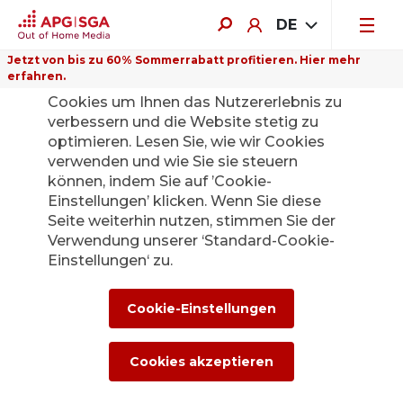
DE
Jetzt von bis zu 60% Sommerrabatt profitieren. Hier mehr
erfahren.
Auf dieser Website verwenden wir
Cookies um Ihnen das Nutzererlebnis zu
verbessern und die Website stetig zu
optimieren. Lesen Sie, wie wir Cookies
verwenden und wie Sie sie steuern
Zurück
können, indem Sie auf ’Cookie-
Einstellungen’ klicken. Wenn Sie diese
Seite weiterhin nutzen, stimmen Sie der
Die APG|SGA
Verwendung unserer ‘Standard-Cookie-
Medienstelle für
Einstellungen‘ zu.
News und
Cookie-Einstellungen
Medienmitteilunge
Cookies akzeptieren
n.