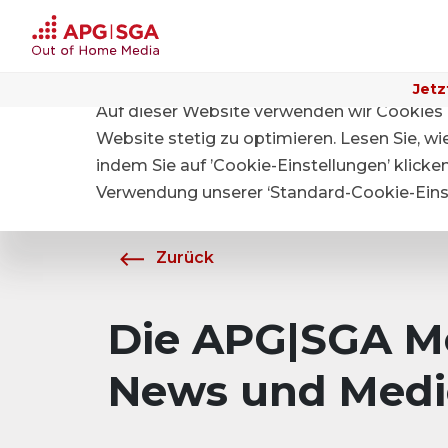
Jetz
Auf dieser Website verwenden wir Cookies 
Home
Über APG|SGA
Medien
Website stetig zu optimieren. Lesen Sie, w
indem Sie auf ’Cookie-Einstellungen’ klicke
Verwendung unserer ‘Standard-Cookie-Einst
Zurück
Die APG|SGA Me
News und Medi