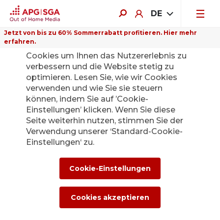
DE
Jetzt von bis zu 60% Sommerrabatt profitieren. Hier mehr
erfahren.
Auf dieser Website verwenden wir
Cookies um Ihnen das Nutzererlebnis zu
verbessern und die Website stetig zu
optimieren. Lesen Sie, wie wir Cookies
verwenden und wie Sie sie steuern
Zurück
können, indem Sie auf ’Cookie-
Einstellungen’ klicken. Wenn Sie diese
Seite weiterhin nutzen, stimmen Sie der
Die APG|SGA
Verwendung unserer ‘Standard-Cookie-
Medienstelle für
Einstellungen‘ zu.
News und
Cookie-Einstellungen
Medienmitteilunge
Cookies akzeptieren
n.