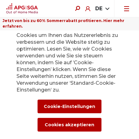
DE
Jetzt von bis zu 60% Sommerrabatt profitieren. Hier mehr
erfahren.
Auf dieser Website verwenden wir
Cookies um Ihnen das Nutzererlebnis zu
verbessern und die Website stetig zu
optimieren. Lesen Sie, wie wir Cookies
verwenden und wie Sie sie steuern
Zurück
können, indem Sie auf ’Cookie-
Einstellungen’ klicken. Wenn Sie diese
Seite weiterhin nutzen, stimmen Sie der
Die APG|SGA
Verwendung unserer ‘Standard-Cookie-
Medienstelle für
Einstellungen‘ zu.
News und
Cookie-Einstellungen
Medienmitteilunge
Cookies akzeptieren
n.