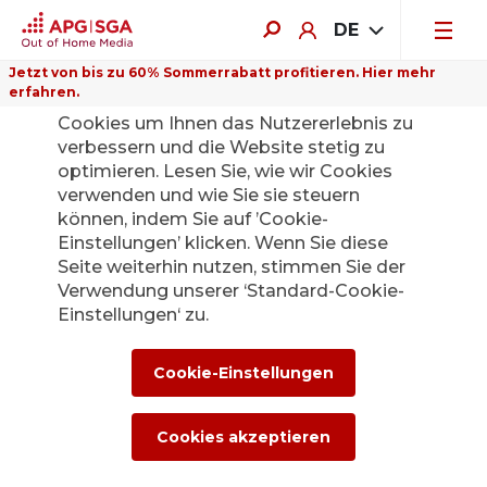
DE
Jetzt von bis zu 60% Sommerrabatt profitieren. Hier mehr
erfahren.
Auf dieser Website verwenden wir
Cookies um Ihnen das Nutzererlebnis zu
verbessern und die Website stetig zu
optimieren. Lesen Sie, wie wir Cookies
verwenden und wie Sie sie steuern
Zurück
können, indem Sie auf ’Cookie-
Einstellungen’ klicken. Wenn Sie diese
Seite weiterhin nutzen, stimmen Sie der
Die APG|SGA
Verwendung unserer ‘Standard-Cookie-
Medienstelle für
Einstellungen‘ zu.
News und
Cookie-Einstellungen
Medienmitteilunge
Cookies akzeptieren
n.