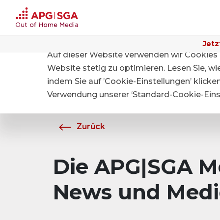
Jetz
Auf dieser Website verwenden wir Cookies 
Home
Über APG|SGA
Medien
Website stetig zu optimieren. Lesen Sie, w
indem Sie auf ’Cookie-Einstellungen’ klicke
Verwendung unserer ‘Standard-Cookie-Einst
Zurück
Die APG|SGA Me
News und Medi