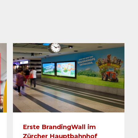
Erste BrandingWall im
Zürcher Hauptbahnhof