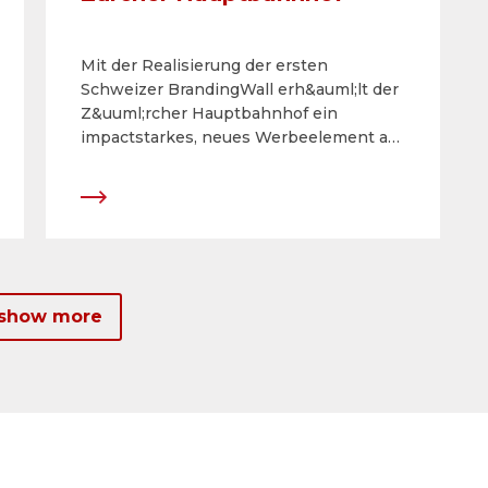
Mit der Realisierung der ersten
Schweizer BrandingWall erh&auml;lt der
Z&uuml;rcher Hauptbahnhof ein
impactstarkes, neues Werbeelement an
exklusiver Lage. F&uuml;r die erstmalige
Belegung konnte der Migros-
Genossenschafts-Bund gewonnen
werden, welcher die Inszenierung
&laquo;FarmMania&raquo; im Zeitraum
vom 12. September bis 9. Oktober 2016
durchf&uuml;hrt.
 show more