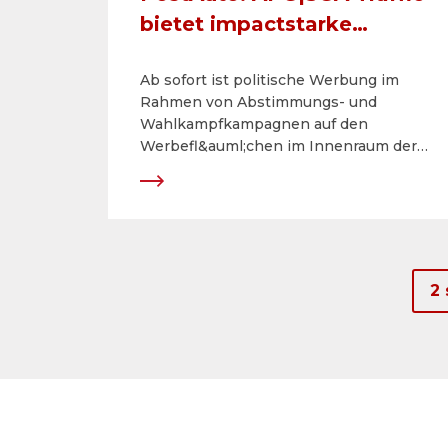
bietet impactstarke
Werbemöglichkeiten im
Ab sofort ist politische Werbung im
öffentlichen Verkehr
Rahmen von Abstimmungs- und
Wahlkampfkampagnen auf den
Werbefl&auml;chen im Innenraum der
nationalen Postautos zugelassen.
2