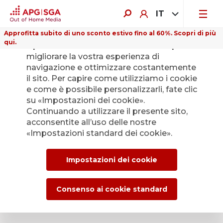
IT
Approfitta subito di uno sconto estivo fino al 60%. Scopri di più
qui.
Il presente sito web utilizza i cookie per
migliorare la vostra esperienza di
navigazione e ottimizzare costantemente
il sito. Per capire come utilizziamo i cookie
e come è possibile personalizzarli, fate clic
Indietro
su «Impostazioni dei cookie».
Continuando a utilizzare il presente sito,
acconsentite all’uso delle nostre
L’Ufficio stampa di
«Impostazioni standard dei cookie».
APG|SGA per le
Impostazioni dei cookie
news e i comunicati
stampa.
Consenso ai cookie standard