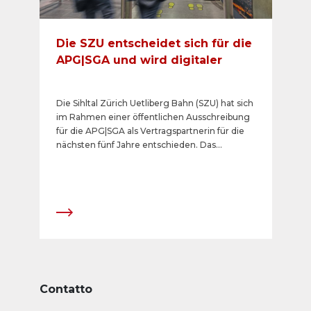
Die SZU entscheidet sich für die
APG|SGA und wird digitaler
Die Sihltal Zürich Uetliberg Bahn (SZU) hat sich
im Rahmen einer öffentlichen Ausschreibung
für die APG|SGA als Vertragspartnerin für die
nächsten fünf Jahre entschieden. Das
bestehende und zukünftige Produktportfolio
wurde in zwei Losen ausgeschrieben. Im Los 1
werden auf der Basis von bestehenden
Flächen die geeignetsten Standorte
digitalisiert. Das digitale Los 2 beinhaltet
neue Ausbaumöglichkeiten von ePanel und
eBoard an besten Lagen. Der Grossteil der
Werbeflächen befindet sich auf dem Gebiet
der Stadt Zürich. Das Herzstück der
Submission war der Hauptbahnhof Zürich, der
Contatto
von der SZU mit der S4 und S10 bedient wird.