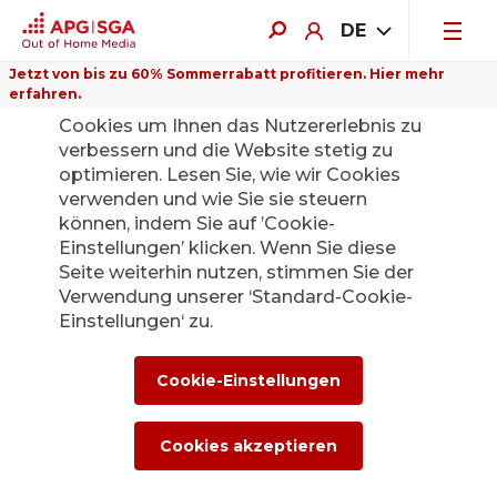
DE
Jetzt von bis zu 60% Sommerrabatt profitieren. Hier mehr
erfahren.
Auf dieser Website verwenden wir
Cookies um Ihnen das Nutzererlebnis zu
verbessern und die Website stetig zu
optimieren. Lesen Sie, wie wir Cookies
verwenden und wie Sie sie steuern
Zurück
können, indem Sie auf ’Cookie-
Einstellungen’ klicken. Wenn Sie diese
Seite weiterhin nutzen, stimmen Sie der
Die APG|SGA
Verwendung unserer ‘Standard-Cookie-
Medienstelle für
Einstellungen‘ zu.
News und
Cookie-Einstellungen
Medienmitteilunge
Cookies akzeptieren
n.