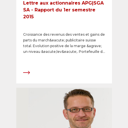
Lettre aux actionnaires APG|SGA
SA - Rapport du 1er semestre
2015
Croissance des revenus des ventes et gains de
parts du march&eacute; publicitaire suisse
total. Evolution positive de la marge &agrave;
un niveau &eacute;lev&eacute;. Portefeuille de
contrats stable et niveau de satisfaction
&eacute;lev&eacute; de la client&egrave;le.