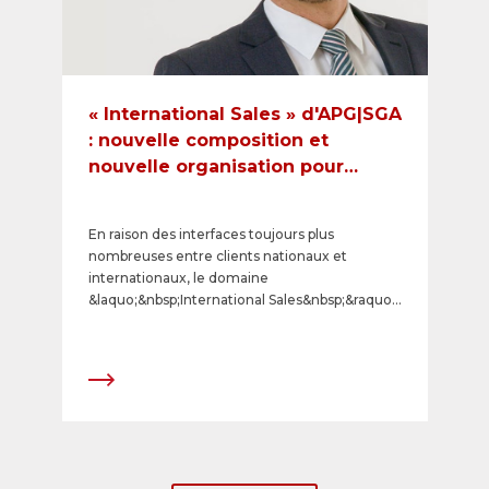
« International Sales » d'APG|SGA
: nouvelle composition et
nouvelle organisation pour
renforcer l'orientation clients
En raison des interfaces toujours plus
nombreuses entre clients nationaux et
internationaux, le domaine
&laquo;&nbsp;International Sales&nbsp;&raquo;
est d&eacute;sormais rattach&eacute; au Key
Account Management (KAM). APG|SGA
entend par l&agrave; renforcer le transfert du
savoir-faire et l&#39;orientation clients.
&Agrave; l&#39;avenir, le Key Account
Manager Tony Mandingorra conseillera et
g&eacute;rera le r&eacute;seau de clients
international en pleine croissance en