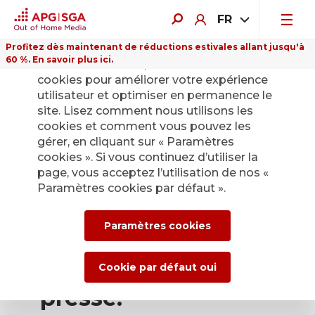
FR
Profitez dès maintenant de réductions estivales allant jusqu'à
60 %. En savoir plus ici.
Sur ce site Internet, nous utilisons des
cookies pour améliorer votre expérience
utilisateur et optimiser en permanence le
site. Lisez comment nous utilisons les
cookies et comment vous pouvez les
Retour
gérer, en cliquant sur « Paramètres
cookies ». Si vous continuez d’utiliser la
page, vous acceptez l’utilisation de nos «
Service de presse
Paramètres cookies par défaut ».
d’APG|SGA pour les
Paramètres cookies
actualités et les
communiqués de
Cookie par défaut oui
presse.