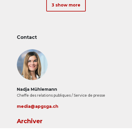
&eacute;troite collaboration avec la
3 show more
planificatrice m&eacute;dias C&eacute;line
Landert.
Contact
Nadja Mühlemann
Cheffe des relations publiques / Service de presse
media@apgsga.ch
Archiver