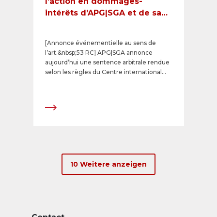
l’action en dommages-
intérêts d’APG|SGA et de sa
filiale serbe Alma Quattro
contre l’État serbe
[Annonce événementielle au sens de
l’art.&nbsp;53 RC] APG|SGA annonce
aujourd’hui une sentence arbitrale rendue
selon les règles du Centre international
pour le règlement des différends relatifs
aux investissements (CIRDI), portant sur un
contrat de 25&nbsp;ans conclu en 2017
avec la capitale serbe, Belgrade, et fondé
sur l’accord entre la Confédération suisse
et la République de Serbie concernant la
promotion et la protection réciproque des
investissements.
10 Weitere anzeigen