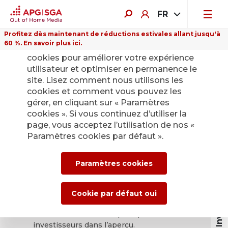
FR
Profitez dès maintenant de réductions estivales allant jusqu'à
60 %. En savoir plus ici.
Sur ce site Internet, nous utilisons des
cookies pour améliorer votre expérience
utilisateur et optimiser en permanence le
site. Lisez comment nous utilisons les
APG|SGA
cookies et comment vous pouvez les
gérer, en cliquant sur « Paramètres
Calendrier
cookies ». Si vous continuez d’utiliser la
page, vous acceptez l’utilisation de nos «
annonces
Paramètres cookies par défaut ».
événementielles.
Investor relations
Paramètres cookies
Vous trouverez ici le calendrier et les
Cookie par défaut oui
communiqués actuels d’APG|SGA, ainsi que
les informations d’APG|SGA pour les
investisseurs dans l’aperçu.