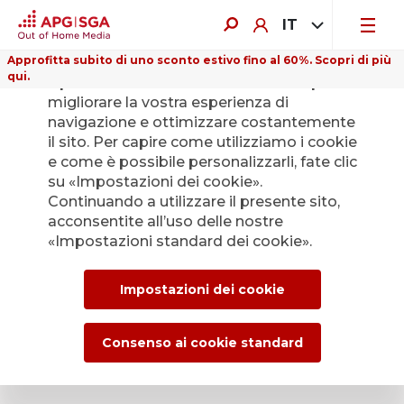
IT
Approfitta subito di uno sconto estivo fino al 60%. Scopri di più
qui.
Il presente sito web utilizza i cookie per
migliorare la vostra esperienza di
navigazione e ottimizzare costantemente
il sito. Per capire come utilizziamo i cookie
e come è possibile personalizzarli, fate clic
Indietro
su «Impostazioni dei cookie».
Continuando a utilizzare il presente sito,
acconsentite all’uso delle nostre
L’Ufficio stampa di
«Impostazioni standard dei cookie».
APG|SGA per le
Impostazioni dei cookie
news e i comunicati
stampa.
Consenso ai cookie standard