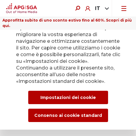
IT
Approfitta subito di uno sconto estivo fino al 60%. Scopri di più
qui.
Il presente sito web utilizza i cookie per
migliorare la vostra esperienza di
navigazione e ottimizzare costantemente
il sito. Per capire come utilizziamo i cookie
e come è possibile personalizzarli, fate clic
Indietro
su «Impostazioni dei cookie».
Continuando a utilizzare il presente sito,
acconsentite all’uso delle nostre
L’Ufficio stampa di
«Impostazioni standard dei cookie».
APG|SGA per le
Impostazioni dei cookie
news e i comunicati
stampa.
Consenso ai cookie standard