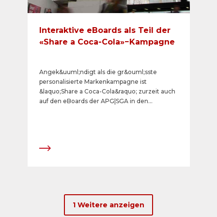
Interaktive eBoards als Teil der
«Share a Coca-Cola»−Kampagne
Angek&uuml;ndigt als die gr&ouml;sste
personalisierte Markenkampagne ist
&laquo;Share a Coca-Cola&raquo; zurzeit auch
auf den eBoards der APG|SGA in den
gr&ouml;ssten Bahnh&ouml;fen der Schweiz
zu sehen. Hauptattraktion dabei ist die
M&ouml;glichkeit, die Werbespots auf den
digitalen Werbefl&auml;chen interaktiv
mitzugestalten.
1 Weitere anzeigen