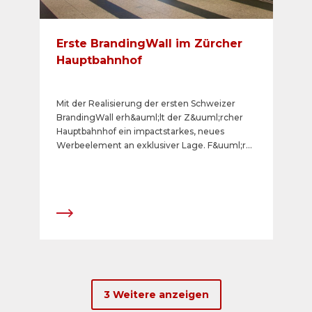
Erste BrandingWall im Zürcher
Hauptbahnhof
Mit der Realisierung der ersten Schweizer
BrandingWall erh&auml;lt der Z&uuml;rcher
Hauptbahnhof ein impactstarkes, neues
Werbeelement an exklusiver Lage. F&uuml;r
die erstmalige Belegung konnte der Migros-
Genossenschafts-Bund gewonnen werden,
welcher die Inszenierung
&laquo;FarmMania&raquo; im Zeitraum vom 12.
September bis 9. Oktober 2016
durchf&uuml;hrt.
3 Weitere anzeigen