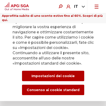
IT
Approfitta subito di uno sconto estivo fino al 60%. Scopri di più
qui.
Il presente sito web utilizza i cookie per
migliorare la vostra esperienza di
navigazione e ottimizzare costantemente
il sito. Per capire come utilizziamo i cookie
e come è possibile personalizzarli, fate clic
Indietro
su «Impostazioni dei cookie».
Continuando a utilizzare il presente sito,
acconsentite all’uso delle nostre
L’Ufficio stampa di
«Impostazioni standard dei cookie».
APG|SGA per le
Impostazioni dei cookie
news e i comunicati
stampa.
Consenso ai cookie standard