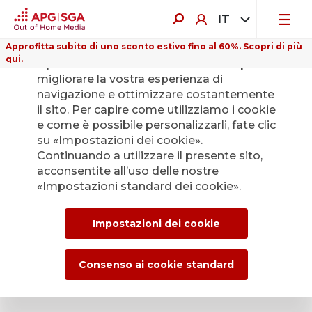
IT
Approfitta subito di uno sconto estivo fino al 60%. Scopri di più
qui.
Il presente sito web utilizza i cookie per
migliorare la vostra esperienza di
navigazione e ottimizzare costantemente
il sito. Per capire come utilizziamo i cookie
e come è possibile personalizzarli, fate clic
Indietro
su «Impostazioni dei cookie».
Continuando a utilizzare il presente sito,
acconsentite all’uso delle nostre
L’Ufficio stampa di
«Impostazioni standard dei cookie».
APG|SGA per le
Impostazioni dei cookie
news e i comunicati
stampa.
Consenso ai cookie standard