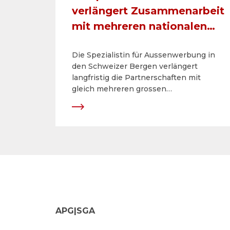
verlängert Zusammenarbeit
mit mehreren nationalen
Bergdestinationen –
Die Spezialistin für Aussenwerbung in
zusätzlich neue regionale
den Schweizer Bergen verlängert
Partnerschaften
langfristig die Partnerschaften mit
gleich mehreren grossen
Bergbahnunternehmen. Neu ergänzen
zusätzliche regionale und ganzjährig
betriebene Gebiete das Angebot von
APG|SGA Mountain. Die Produktpalette
wird zur Saison 2017/18 ausgebaut und
um neue Werbemöglichkeiten erweitert.
APG|SGA