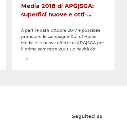
Media 2018 di APG|SGA:
superfici nuove e otti-
mizzate insieme a reti
A partire dal 9 ottobre 2017 è possibile
digitali in Svizzera con
prenotare le campagne Out of Home
massima frequenza
Media e le nuove offerte di APG|SGA per
il primo semestre 2018. Le novità del
2018 sono: superfici digitali e reti digitali
ampliate in Svizzera, una presenza più
marcata nelle stazioni ferroviarie, in città
e nei centri commerciali, nonché
soluzioni analogiche ottimizzate.
Seguiteci su