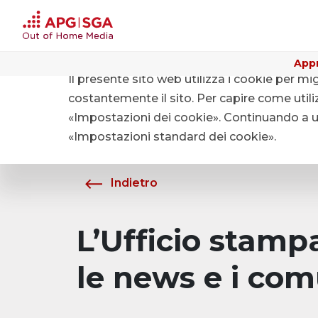
Appr
Il presente sito web utilizza i cookie per mi
Home
Chi siamo
Media
costantemente il sito. Per capire come utiliz
«Impostazioni dei cookie». Continuando a uti
«Impostazioni standard dei cookie».
Indietro
L’Ufficio stam
le news e i com