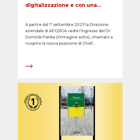
digitalizzazione e con una
riorganizzazione
A partire dal 1° settembre 2023 la Direzione
aziendale di APG|SGA vedrà l’ingresso del Dr.
Dominik Franke (immagine sotto), chiamato a
ricoprire la nuova posizione di Chief
Information &amp; Technology Officer (CITO).
Beat Holenstein, oltre a mantenere il proprio
ruolo nel settore Marketing, subentrerà nel
settore Partner Market a Christian Gotter.
Quest’ultimo tornerà infatti a dedicarsi alle
varie mansioni nel settore Logistics &amp;
Operations.