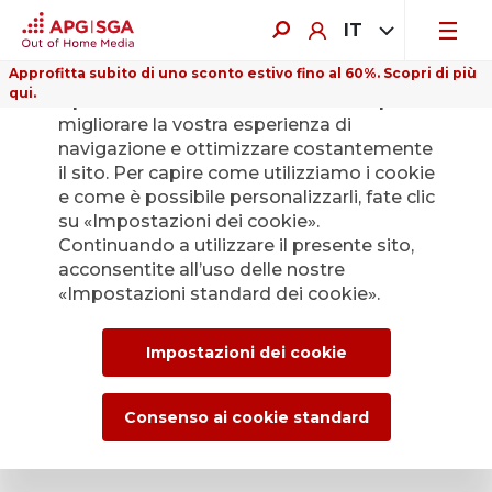
IT
Approfitta subito di uno sconto estivo fino al 60%. Scopri di più
qui.
Il presente sito web utilizza i cookie per
migliorare la vostra esperienza di
navigazione e ottimizzare costantemente
il sito. Per capire come utilizziamo i cookie
e come è possibile personalizzarli, fate clic
Indietro
su «Impostazioni dei cookie».
Continuando a utilizzare il presente sito,
acconsentite all’uso delle nostre
L’Ufficio stampa di
«Impostazioni standard dei cookie».
APG|SGA per le
Impostazioni dei cookie
news e i comunicati
stampa.
Consenso ai cookie standard