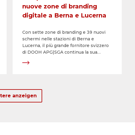
nuove zone di branding
digitale a Berna e Lucerna
Con sette zone di branding e 39 nuovi
schermi nelle stazioni di Berna e
Lucerna, il più grande fornitore svizzero
di DOOH APG|SGA continua la sua
crescit. Dopo il successo ottenuto con il
lancio del concept nella stazione
centrale di Zurigo a febbraio 2020,
l’esclusiva offerta digitale nelle stazioni
delle FFS viene costantemente ampliata
ed estesa ad altre sedi.
itere anzeigen