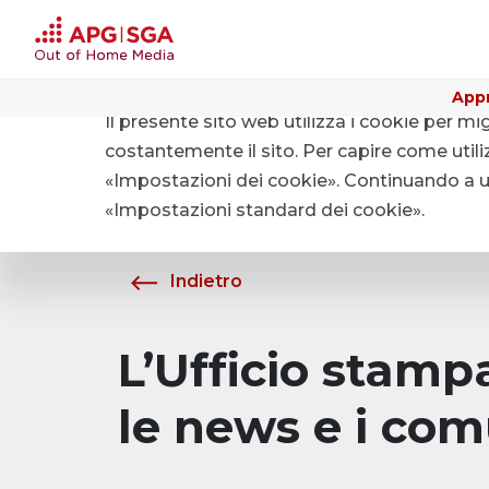
Appr
Il presente sito web utilizza i cookie per mi
Home
Chi siamo
Media
costantemente il sito. Per capire come utiliz
«Impostazioni dei cookie». Continuando a uti
«Impostazioni standard dei cookie».
Indietro
L’Ufficio stam
le news e i com