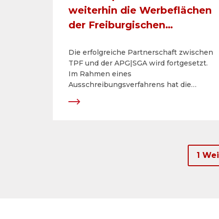
weiterhin die Werbeflächen
der Freiburgischen
Verkehrsbetriebe (TPF)
Die erfolgreiche Partnerschaft zwischen
TPF und der APG|SGA wird fortgesetzt.
Im Rahmen eines
Ausschreibungsverfahrens hat die
APG|SGA den Zuschlag der
Freiburgischen Verkehrsbetriebe
erhalten. Der Vertrag beinhaltet die
Bewirtschaftung von rund 40
Werbeflächen an attraktiven Standorten.
Er wurde mit Beginn am 1. Januar 2020
1 We
für die Dauer von fünf Jahren
abgeschlossen.