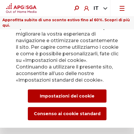
IT
Approfitta subito di uno sconto estivo fino al 60%. Scopri di più
qui.
Il presente sito web utilizza i cookie per
migliorare la vostra esperienza di
navigazione e ottimizzare costantemente
il sito. Per capire come utilizziamo i cookie
e come è possibile personalizzarli, fate clic
Indietro
su «Impostazioni dei cookie».
Continuando a utilizzare il presente sito,
acconsentite all’uso delle nostre
L’Ufficio stampa di
«Impostazioni standard dei cookie».
APG|SGA per le
Impostazioni dei cookie
news e i comunicati
stampa.
Consenso ai cookie standard