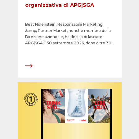
organizzativa di APG|SGA
Beat Holenstein, Responsabile Marketing
&amp; Partner Market, nonché membro della
Direzione aziendale, ha deciso di lasciare
APG|SGA il 30 settembre 2026, dopo oltre 30
anni, per dedicarsi a progetti privati al di fuori
del settore della pubblicità esterna.
All’occorrenza, rimane tuttavia a disposizione
di APG|SGA per collaborazioni mirate e progetti
specifici. Il Consiglio d’Amministrazione e la
Direzione del Gruppo APG|SGA ringraziano
Beat Holenstein per la lunga e proficua
collaborazione e gli augurano sin d’ora il
meglio per questa nuova fase della sua vita. La
decisione di lasciare APG|SGA tra circa 13 mesi,
che Beat Holenstein ha comunicato per
tempo, consente di adeguare la struttura
organizzativa di APG|SGA in modo graduale e
orientato al futuro.