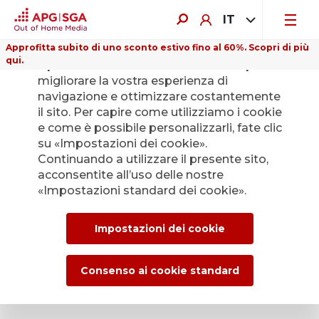
IT
Approfitta subito di uno sconto estivo fino al 60%. Scopri di più
qui.
Il presente sito web utilizza i cookie per
migliorare la vostra esperienza di
navigazione e ottimizzare costantemente
il sito. Per capire come utilizziamo i cookie
e come è possibile personalizzarli, fate clic
Indietro
su «Impostazioni dei cookie».
Continuando a utilizzare il presente sito,
acconsentite all’uso delle nostre
L’Ufficio stampa di
«Impostazioni standard dei cookie».
APG|SGA per le
Impostazioni dei cookie
news e i comunicati
stampa.
Consenso ai cookie standard