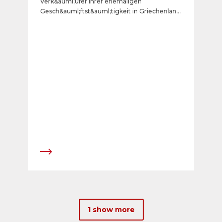
Verk&auml;ufer ihrer ehemaligen
Gesch&auml;ftst&auml;tigkeit in Griechenland
sicherstellen konnte.
1 show more