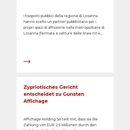
I trasporti pubblici della regione di Losanna
hanno scelto un partner pubblicitario per i
propri spazi di affissione nella metropolitana di
Losanna (fermate e vetture delle linee m1 e
m2) e per gli autobus pubblici (Transport
Publics de la r&eacute;gion lausanneoise, tl):
SGA si aggiudica l'appalto per i prossimi cinque
anni per la commercializzazione esclusiva
degli spazi pubblicitari esterni.&nbsp;
Zypriotisches Gericht
entscheidet zu Gunsten
Affichage
Affichage Holding SA teilt mit, dass sie die
Zahlung von EUR 2.5 Millionen durch den