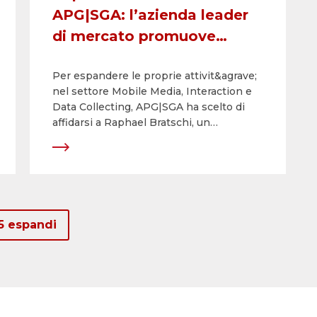
APG|SGA: l’azienda leader
di mercato promuove
l’interazione tra Out of
Per espandere le proprie attivit&agrave;
Home e Mobile Media
nel settore Mobile Media, Interaction e
Data Collecting, APG|SGA ha scelto di
affidarsi a Raphael Bratschi, un
professionista di vasta esperienza nel
ramo e specialista di comprovata
competenza. Raphael Bratschi
comincer&agrave; a lavorare dal 1&deg;
settembre 2016 per l&rsquo;azienda
leader di mercato della pubblicit&agrave;
5 espandi
esterna in Svizzera.