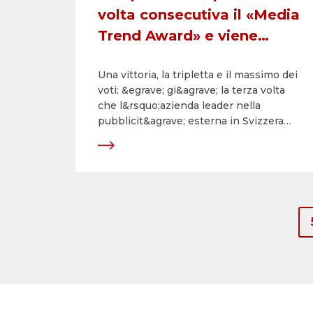
volta consecutiva il «Media
Trend Award» e viene
premiata come miglior
Una vittoria, la tripletta e il massimo dei
fornitore di servizi media
voti: &egrave; gi&agrave; la terza volta
del 2016
che l&rsquo;azienda leader nella
pubblicit&agrave; esterna in Svizzera
&egrave; insignita del &laquo;MediaTrend
Award&raquo; e premiata come miglior
fornitore di servizi media del 2016. La
societ&agrave; ha saputo convincere i
committenti e le maggiori agenzie
pubblicitarie e media per quanto
riguarda l&rsquo;impressione generale, la
competenza in materia di consulenza, i
servizi forniti e il rapporto
prezzo/prestazioni, imponendosi con il
massimo punteggio assoluto di 8.08
sulle altre 62 imprese concorrenti del