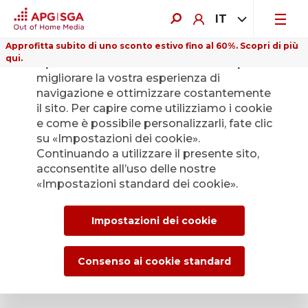
IT
Approfitta subito di uno sconto estivo fino al 60%. Scopri di più
qui.
Il presente sito web utilizza i cookie per
migliorare la vostra esperienza di
navigazione e ottimizzare costantemente
il sito. Per capire come utilizziamo i cookie
e come è possibile personalizzarli, fate clic
Indietro
su «Impostazioni dei cookie».
Continuando a utilizzare il presente sito,
acconsentite all’uso delle nostre
L’Ufficio stampa di
«Impostazioni standard dei cookie».
APG|SGA per le
Impostazioni dei cookie
news e i comunicati
stampa.
Consenso ai cookie standard