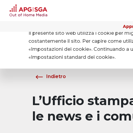
Appr
Il presente sito web utilizza i cookie per mi
Home
Chi siamo
Media
costantemente il sito. Per capire come utiliz
«Impostazioni dei cookie». Continuando a uti
«Impostazioni standard dei cookie».
Indietro
L’Ufficio stam
le news e i com