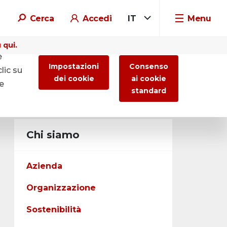
Cerca
Accedi
IT
Menu
 qui.
e
Impostazioni
Consenso
lic su
dei cookie
ai cookie
re
standard
Chi siamo
Azienda
Organizzazione
Sostenibilità