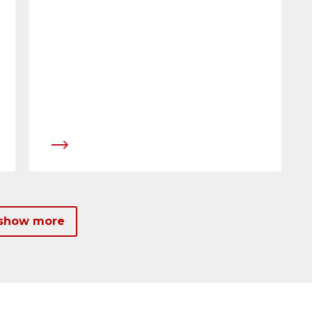
Quartz Center in Martigny die erste
Umsetzung von ePanels in Shopping
Malls &nbsp;in der Romandie. Damit
baut APG|SGA das Netzangebot im
Kommunikationsraum
&laquo;Shopping&raquo; schweizweit
konsequent&nbsp; aus und setzt neue
Massst&auml;be in Bezug auf qualitativ
hochstehende, animierte
Werbem&ouml;glichkeiten.
 show more