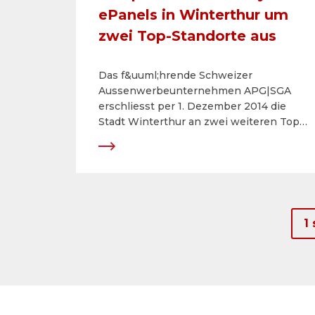
ePanels in Winterthur um
zwei Top-Standorte aus
Das f&uuml;hrende Schweizer
Aussenwerbeunternehmen APG|SGA
erschliesst per 1. Dezember 2014 die
Stadt Winterthur an zwei weiteren Top-
Standorten mit zus&auml;tzlichen City
ePanels. Die neuen digitalen
Werbetr&auml;ger&nbsp; beim
Bahnhofsplatz sind ab sofort zusammen
mit den acht bereits bestehenden City
ePanels an Bushaltestellen ohne
1
Aufpreis im Netz buchbar. Das attraktive
Angebot bietet eine neue, preislich
attraktive Kommunikationsleistung im
stark frequentierten &ouml;ffentlichen
Raum.