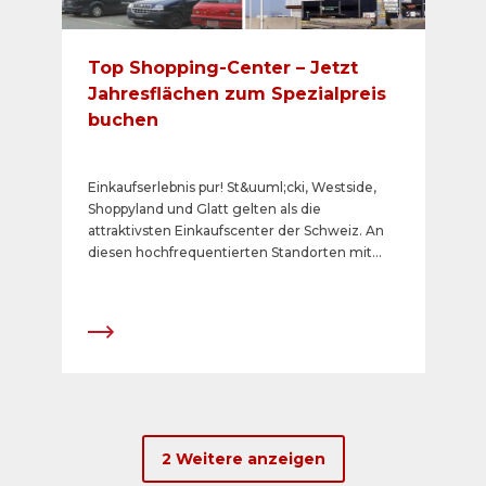
Top Shopping-Center – Jetzt
Jahresflächen zum Spezialpreis
buchen
Einkaufserlebnis pur! St&uuml;cki, Westside,
Shoppyland und Glatt gelten als die
attraktivsten Einkaufscenter der Schweiz. An
diesen hochfrequentierten Standorten mit
interessantem Mietermix erreichen Sie ein
kauffreudiges Publikum. Als Partner dieser
Shopping-Center lancieren wir eine einmalige
Aktion f&uuml;r Ihre Jahrespr&auml;senz.
2 Weitere anzeigen