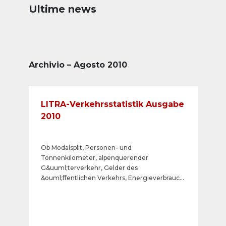
Ultime news
Archivio – Agosto 2010
LITRA-Verkehrsstatistik Ausgabe
2010
Ob Modalsplit, Personen- und
Tonnenkilometer, alpenquerender
G&uuml;terverkehr, Gelder des
&ouml;ffentlichen Verkehrs, Energieverbrauch
oder &Ouml;kologie: Die LITRA hat die
Kennzahlen des &ouml;ffentlichen Verkehrs in
der Brosch&uuml;re &laquo;Verkehrszahlen
Ausgabe 2010&raquo; zusammengestellt.