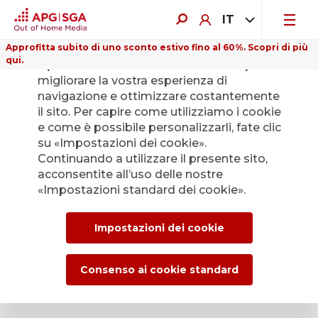
IT
Approfitta subito di uno sconto estivo fino al 60%. Scopri di più
qui.
Il presente sito web utilizza i cookie per
migliorare la vostra esperienza di
navigazione e ottimizzare costantemente
il sito. Per capire come utilizziamo i cookie
e come è possibile personalizzarli, fate clic
Indietro
su «Impostazioni dei cookie».
Continuando a utilizzare il presente sito,
acconsentite all’uso delle nostre
L’Ufficio stampa di
«Impostazioni standard dei cookie».
APG|SGA per le
Impostazioni dei cookie
news e i comunicati
stampa.
Consenso ai cookie standard