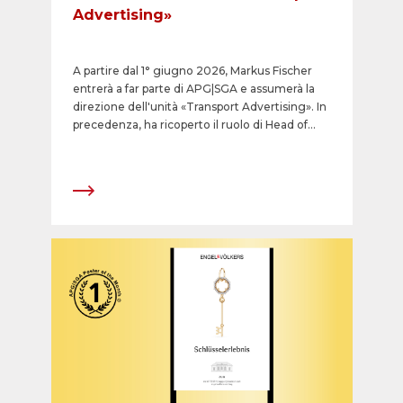
Advertising»
A partire dal 1° giugno 2026, Markus Fischer
entrerà a far parte di APG|SGA e assumerà la
direzione dell'unità «Transport Advertising». In
precedenza, ha ricoperto il ruolo di Head of
Sales Regional Publishing presso CH Media e
conosce molto bene l’azienda e il settore della
pubblicità esterna e interna sui mezzi di
trasporto: ha già lavorato per Transport
Advertising dal 2011 al 2023 ed è a conoscenza
sia delle esigenze dei clienti pubblicitari che
delle tematiche centrali dei partner
contrattuali, e aziende di trasporto.&nbsp;