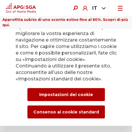
IT
Approfitta subito di uno sconto estivo fino al 60%. Scopri di più
qui.
Il presente sito web utilizza i cookie per
migliorare la vostra esperienza di
navigazione e ottimizzare costantemente
il sito. Per capire come utilizziamo i cookie
e come è possibile personalizzarli, fate clic
Indietro
su «Impostazioni dei cookie».
Continuando a utilizzare il presente sito,
acconsentite all’uso delle nostre
L’Ufficio stampa di
«Impostazioni standard dei cookie».
APG|SGA per le
Impostazioni dei cookie
news e i comunicati
stampa.
Consenso ai cookie standard