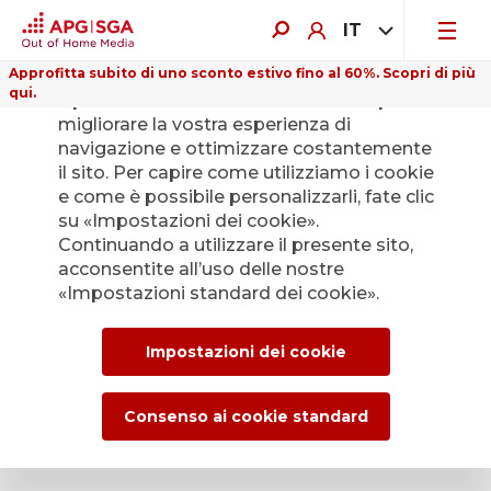
IT
Approfitta subito di uno sconto estivo fino al 60%. Scopri di più
qui.
Il presente sito web utilizza i cookie per
migliorare la vostra esperienza di
navigazione e ottimizzare costantemente
il sito. Per capire come utilizziamo i cookie
e come è possibile personalizzarli, fate clic
Indietro
su «Impostazioni dei cookie».
Continuando a utilizzare il presente sito,
acconsentite all’uso delle nostre
L’Ufficio stampa di
«Impostazioni standard dei cookie».
APG|SGA per le
Impostazioni dei cookie
news e i comunicati
stampa.
Consenso ai cookie standard