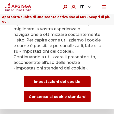
IT
Approfitta subito di uno sconto estivo fino al 60%. Scopri di più
qui.
Il presente sito web utilizza i cookie per
migliorare la vostra esperienza di
navigazione e ottimizzare costantemente
il sito. Per capire come utilizziamo i cookie
e come è possibile personalizzarli, fate clic
Indietro
su «Impostazioni dei cookie».
Continuando a utilizzare il presente sito,
acconsentite all’uso delle nostre
L’Ufficio stampa di
«Impostazioni standard dei cookie».
APG|SGA per le
Impostazioni dei cookie
news e i comunicati
stampa.
Consenso ai cookie standard