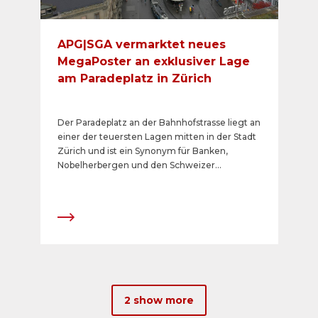
APG|SGA vermarktet neues
MegaPoster an exklusiver Lage
am Paradeplatz in Zürich
Der Paradeplatz an der Bahnhofstrasse liegt an
einer der teuersten Lagen mitten in der Stadt
Zürich und ist ein Synonym für Banken,
Nobelherbergen und den Schweizer
Wohlstand. Mit dem neuen über 176m2
grossen Megaposter an dieser schweizweit
exklusiven Top-Lage, machen
Werbetreibende seit dem 21. Oktober 2022
wirkungsvoll und impactstark auf sich
aufmerksam.
2 show more