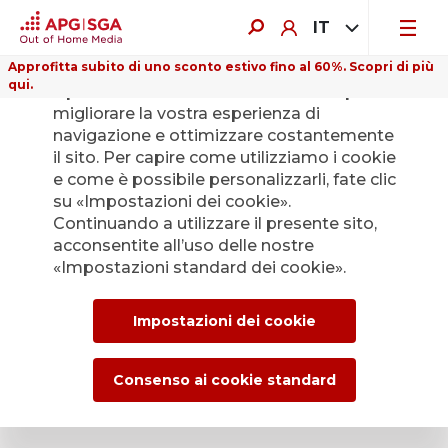
IT
Approfitta subito di uno sconto estivo fino al 60%. Scopri di più
qui.
Il presente sito web utilizza i cookie per
migliorare la vostra esperienza di
navigazione e ottimizzare costantemente
il sito. Per capire come utilizziamo i cookie
e come è possibile personalizzarli, fate clic
Indietro
su «Impostazioni dei cookie».
Continuando a utilizzare il presente sito,
acconsentite all’uso delle nostre
L’Ufficio stampa di
«Impostazioni standard dei cookie».
APG|SGA per le
Impostazioni dei cookie
news e i comunicati
stampa.
Consenso ai cookie standard