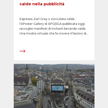
calde nella pubblicità
Espresso, Earl Grey o cioccolata calda:
l’ePoster Gallery di APG|SGA pubblicata oggi
raccoglie manifesti di invitanti bevande calde.
Una mostra virtuale che fa rivivere il fascino di
soggetti storici e svela retroscena dal secolo
scorso fino a oggi. La collezione è nata in
collaborazione con il Museum für Gestaltung
Zürich e prende in esame il simbolismo
pubblicitario di caffè, tè e cioccolata, una volta
beni di lusso esotici.