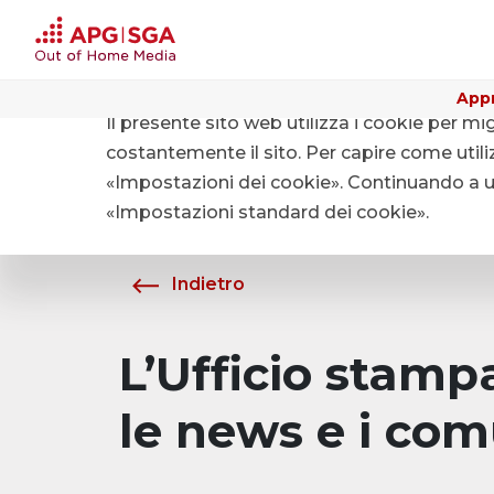
Appr
Il presente sito web utilizza i cookie per mi
Home
Chi siamo
Media
costantemente il sito. Per capire come utiliz
«Impostazioni dei cookie». Continuando a uti
«Impostazioni standard dei cookie».
Indietro
L’Ufficio stam
le news e i com