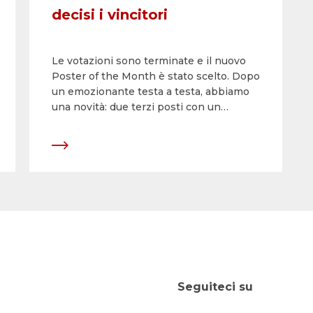
decisi i vincitori
Le votazioni sono terminate e il nuovo
Poster of the Month è stato scelto. Dopo
un emozionante testa a testa, abbiamo
una novità: due terzi posti con un
pareggio di voti. Questi sono i soggetti
che hanno ricevuto più voti e quindi oro,
argento e bronzo.
Seguiteci su