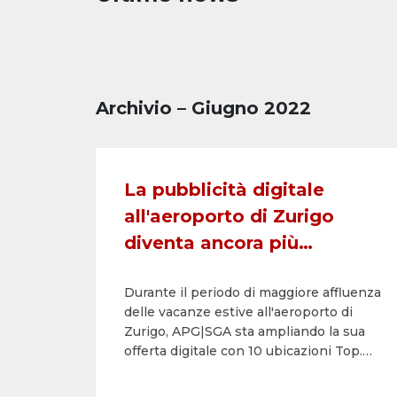
Archivio – Giugno 2022
La pubblicità digitale
all'aeroporto di Zurigo
diventa ancora più
attraente ‒ 10 nuovi eBoard
Durante il periodo di maggiore affluenza
XXL Arrivo 1
delle vacanze estive all'aeroporto di
Zurigo, APG|SGA sta ampliando la sua
offerta digitale con 10 ubicazioni Top.
Per la prima volta, gli inserzionisti
possono rivolgersi a tutti i passeggeri in