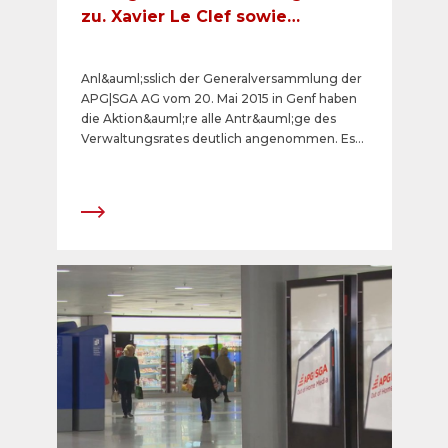
zu. Xavier Le Clef sowie
Stéphane Prigent zu neuen
Mitgliedern des
Anl&auml;sslich der Generalversammlung der
Verwaltungsrates gewählt.
APG|SGA AG vom 20. Mai 2015 in Genf haben
die Aktion&auml;re alle Antr&auml;ge des
Verwaltungsrates deutlich angenommen. Es
wird eine Dividende von insgesamt CHF 22
(Dividende CHF 11 und Sonderdividende CHF 11)
ausgerichtet.