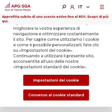
IT
Approfitta subito di uno sconto estivo fino al 60%. Scopri di più
qui.
Il presente sito web utilizza i cookie per
migliorare la vostra esperienza di
navigazione e ottimizzare costantemente
il sito. Per capire come utilizziamo i cookie
e come è possibile personalizzarli, fate clic
Indietro
su «Impostazioni dei cookie».
Continuando a utilizzare il presente sito,
acconsentite all’uso delle nostre
L’Ufficio stampa di
«Impostazioni standard dei cookie».
APG|SGA per le
Impostazioni dei cookie
news e i comunicati
stampa.
Consenso ai cookie standard