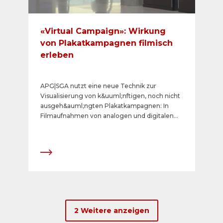
«Virtual Campaign»: Wirkung
von Plakatkampagnen filmisch
erleben
APG|SGA nutzt eine neue Technik zur
Visualisierung von k&uuml;nftigen, noch nicht
ausgeh&auml;ngten Plakatkampagnen: In
Filmaufnahmen von analogen und digitalen
Plakatstellen k&ouml;nnen dank
Computertechnologie nachtr&auml;glich
Logos oder Plakatsujets beziehungsweise
Animationen integriert werden. Dies so
verbl&uuml;ffend realistisch, als ob die
Kampagne vom Werbekunden bereits
realisiert worden w&auml;re.
2 Weitere anzeigen