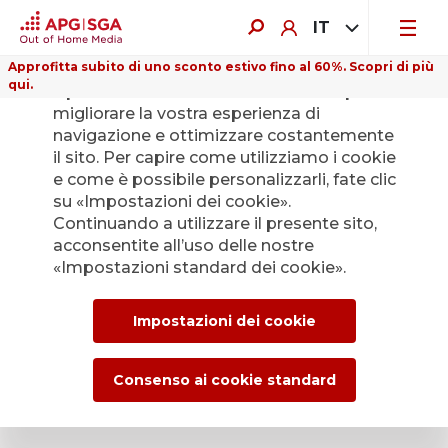
IT
Approfitta subito di uno sconto estivo fino al 60%. Scopri di più
qui.
Il presente sito web utilizza i cookie per
migliorare la vostra esperienza di
navigazione e ottimizzare costantemente
il sito. Per capire come utilizziamo i cookie
e come è possibile personalizzarli, fate clic
Indietro
su «Impostazioni dei cookie».
Continuando a utilizzare il presente sito,
acconsentite all’uso delle nostre
L’Ufficio stampa di
«Impostazioni standard dei cookie».
APG|SGA per le
Impostazioni dei cookie
news e i comunicati
stampa.
Consenso ai cookie standard