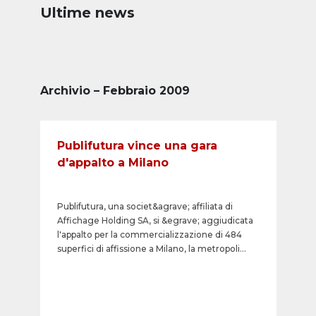
Ultime news
Archivio – Febbraio 2009
Publifutura vince una gara
d'appalto a Milano
Publifutura, una societ&agrave; affiliata di
Affichage Holding SA, si &egrave; aggiudicata
l'appalto per la commercializzazione di 484
superfici di affissione a Milano, la metropoli
della moda. Il contratto stipulato ha una durata
di cinque anni. In questo modo Publifutura
rafforza la sua posizione nel mercato della
pubblicit&agrave; esterna nell'Italia