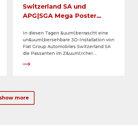
Switzerland SA und
APG|SGA Mega Poster
machen Passanten am
In diesen Tagen &uuml;berrascht eine
Zürcher HB zum Star!
un&uuml;bersehbare 3D-Installation von
Fiat Group Automobiles Switzerland SA
die Passanten im Z&uuml;rcher
Hauptbahnhof. Vier von den
legend&auml;ren Fiat 500 h&auml;ngen
in allen Himmelsrichtungen an einem
riesigen, beleuchteten Kubus.
 show more