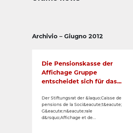
Archivio – Giugno 2012
Die Pensionskasse der
Affichage Gruppe
entscheidet sich für das
Beitragsprimat
Der Stiftungsrat der &laquo;Caisse de
pensions de la Soci&eacute;t&eacute;
G&eacute;n&eacute;rale
d&rsquo;Affichage et de
Soci&eacute;t&eacute;s du
groupe&raquo; hat an der heutigen