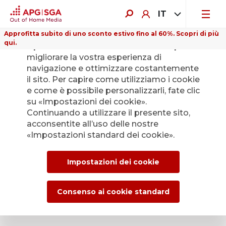
IT
Approfitta subito di uno sconto estivo fino al 60%. Scopri di più
qui.
Il presente sito web utilizza i cookie per
migliorare la vostra esperienza di
navigazione e ottimizzare costantemente
il sito. Per capire come utilizziamo i cookie
e come è possibile personalizzarli, fate clic
Indietro
su «Impostazioni dei cookie».
Continuando a utilizzare il presente sito,
acconsentite all’uso delle nostre
L’Ufficio stampa di
«Impostazioni standard dei cookie».
APG|SGA per le
Impostazioni dei cookie
news e i comunicati
stampa.
Consenso ai cookie standard