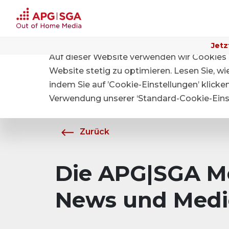
Jetz
Auf dieser Website verwenden wir Cookies 
Home
Über APG|SGA
Medien
Website stetig zu optimieren. Lesen Sie, w
indem Sie auf ’Cookie-Einstellungen’ klicke
Verwendung unserer ‘Standard-Cookie-Einst
Zurück
Die APG|SGA Me
News und Medi