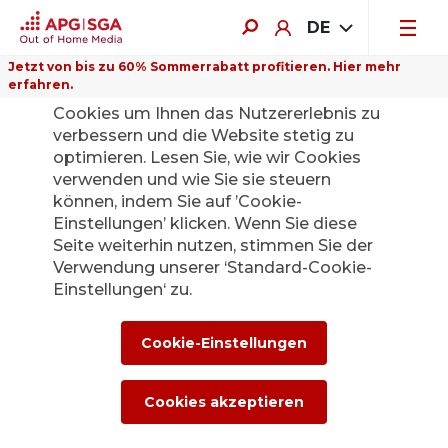
DE
Jetzt von bis zu 60% Sommerrabatt profitieren. Hier mehr
erfahren.
Auf dieser Website verwenden wir
Cookies um Ihnen das Nutzererlebnis zu
verbessern und die Website stetig zu
optimieren. Lesen Sie, wie wir Cookies
verwenden und wie Sie sie steuern
Zurück
können, indem Sie auf ’Cookie-
Einstellungen’ klicken. Wenn Sie diese
Seite weiterhin nutzen, stimmen Sie der
Die APG|SGA
Verwendung unserer ‘Standard-Cookie-
Medienstelle für
Einstellungen‘ zu.
News und
Cookie-Einstellungen
Medienmitteilunge
Cookies akzeptieren
n.