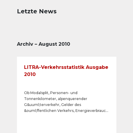
Letzte News
Archiv – August 2010
LITRA-Verkehrsstatistik Ausgabe
2010
Ob Modalsplit, Personen- und
Tonnenkilometer, alpenquerender
G&uuml;terverkehr, Gelder des
&ouml;ffentlichen Verkehrs, Energieverbrauch
oder &Ouml;kologie: Die LITRA hat die
Kennzahlen des &ouml;ffentlichen Verkehrs in
der Brosch&uuml;re &laquo;Verkehrszahlen