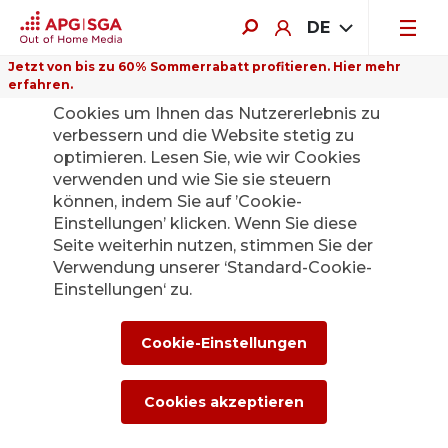
DE
Jetzt von bis zu 60% Sommerrabatt profitieren. Hier mehr
erfahren.
Auf dieser Website verwenden wir
Cookies um Ihnen das Nutzererlebnis zu
verbessern und die Website stetig zu
optimieren. Lesen Sie, wie wir Cookies
verwenden und wie Sie sie steuern
Zurück
können, indem Sie auf ’Cookie-
Einstellungen’ klicken. Wenn Sie diese
Seite weiterhin nutzen, stimmen Sie der
Die APG|SGA
Verwendung unserer ‘Standard-Cookie-
Medienstelle für
Einstellungen‘ zu.
News und
Cookie-Einstellungen
Medienmitteilunge
Cookies akzeptieren
n.