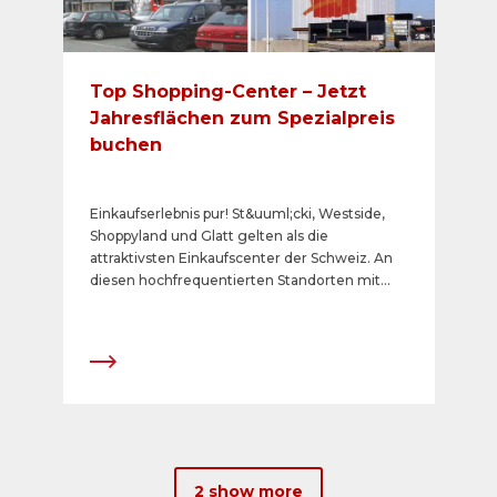
Top Shopping-Center – Jetzt
Jahresflächen zum Spezialpreis
buchen
Einkaufserlebnis pur! St&uuml;cki, Westside,
Shoppyland und Glatt gelten als die
attraktivsten Einkaufscenter der Schweiz. An
diesen hochfrequentierten Standorten mit
interessantem Mietermix erreichen Sie ein
kauffreudiges Publikum. Als Partner dieser
Shopping-Center lancieren wir eine einmalige
Aktion f&uuml;r Ihre Jahrespr&auml;senz.
2 show more