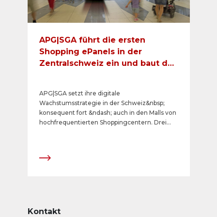
&ndash; auch f&uuml;r ihre Geb&auml;ude.
APG|SGA führt die ersten
Shopping ePanels in der
Zentralschweiz ein und baut das
digitale Netz in zwei
Westschweizer
APG|SGA setzt ihre digitale
Shoppingcentern aus
Wachstumsstrategie in der Schweiz&nbsp;
konsequent fort &ndash; auch in den Malls von
hochfrequentierten Shoppingcentern. Drei
neue Center in Kriens, Marin und Yverdon-les-
Bains konnten f&uuml;r digitale Werbeformen
gewonnen werden. Das Angebot erweitert
sich damit um 16 Screens auf total 107
Shopping ePanels in 16 Shoppingcentern.
Kontakt