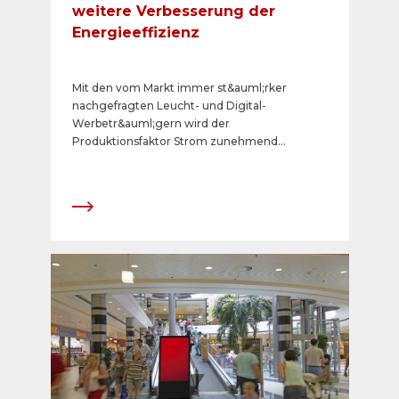
weitere Verbesserung der
Energieeffizienz
Mit den vom Markt immer st&auml;rker
nachgefragten Leucht- und Digital-
Werbetr&auml;gern wird der
Produktionsfaktor Strom zunehmend
wichtiger. Im Rahmen ihres
Umweltengagements hat APG|SGA dies
fr&uuml;h erkannt und die notwendigen
Massnahmen ergriffen. Mit der energetischen
Optimierung ihrer Leuchtk&auml;sten, der
Entwicklung effizienter Lichtkonzepte und
dem Einbezug des Stromverbrauchs bereits
bei der Evaluation von neuen Produkten
reduziert sie den Energieverbrauch der neuen
elektronischen Werbetr&auml;ger
kontinuierlich. Seit 2008 kauft APG|SGA nur
noch &laquo;naturemade star&raquo;-
zertifizierten Strom f&uuml;r ihre
Leuchtwerbung ein und &ndash; seit 2014