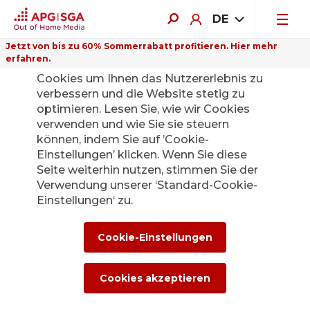
DE
Jetzt von bis zu 60% Sommerrabatt profitieren. Hier mehr
erfahren.
Auf dieser Website verwenden wir
Cookies um Ihnen das Nutzererlebnis zu
verbessern und die Website stetig zu
optimieren. Lesen Sie, wie wir Cookies
verwenden und wie Sie sie steuern
Zurück
können, indem Sie auf ’Cookie-
Einstellungen’ klicken. Wenn Sie diese
Seite weiterhin nutzen, stimmen Sie der
Die APG|SGA
Verwendung unserer ‘Standard-Cookie-
Medienstelle für
Einstellungen‘ zu.
News und
Cookie-Einstellungen
Medienmitteilunge
Cookies akzeptieren
n.