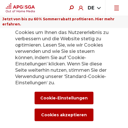
DE
Jetzt von bis zu 60% Sommerrabatt profitieren. Hier mehr
erfahren.
Auf dieser Website verwenden wir
Cookies um Ihnen das Nutzererlebnis zu
verbessern und die Website stetig zu
optimieren. Lesen Sie, wie wir Cookies
verwenden und wie Sie sie steuern
Zurück
können, indem Sie auf ’Cookie-
Einstellungen’ klicken. Wenn Sie diese
Seite weiterhin nutzen, stimmen Sie der
Die APG|SGA
Verwendung unserer ‘Standard-Cookie-
Medienstelle für
Einstellungen‘ zu.
News und
Cookie-Einstellungen
Medienmitteilunge
Cookies akzeptieren
n.