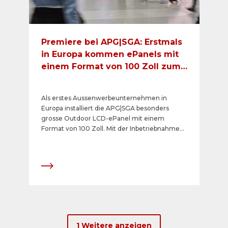
Premiere bei APG|SGA: Erstmals
in Europa kommen ePanels mit
einem Format von 100 Zoll zum
Einsatz
Als erstes Aussenwerbeunternehmen in
Europa installiert die APG|SGA besonders
grosse Outdoor LCD-ePanel mit einem
Format von 100 Zoll. Mit der Inbetriebnahme
unterstreicht die APG|SGA ihre digitale
Kompetenz und erweitert das Kundenerlebnis
in der Branding-Zone «Zürich HB Sihlquai».
1 Weitere anzeigen