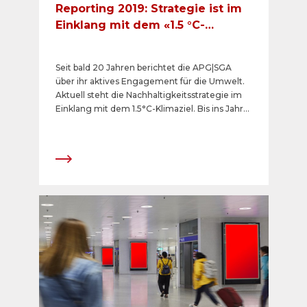
Reporting 2019: Strategie ist im
Einklang mit dem «1.5 °C-
Klimaziel»
Seit bald 20 Jahren berichtet die APG|SGA
über ihr aktives Engagement für die Umwelt.
Aktuell steht die Nachhaltigkeitsstrategie im
Einklang mit dem 1.5°C-Klimaziel. Bis ins Jahr
2023 strebt die APG|SGA als Etappenziel eine
absolute Reduktion von 30 Prozent der direkt
beeinflussbaren Emissionen gegenüber 2017
an und will bis 2035 «Netto 0» erreichen. Das
neue Nachhaltigkeits-Reporting 2019 weist die
detaillierten sozialen, ökologischen und
ökonomischen Leistungen des Unternehmens
für das vergangene Jahr aus.