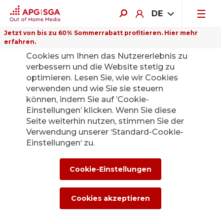
DE
Jetzt von bis zu 60% Sommerrabatt profitieren. Hier mehr
erfahren.
Auf dieser Website verwenden wir
Cookies um Ihnen das Nutzererlebnis zu
verbessern und die Website stetig zu
optimieren. Lesen Sie, wie wir Cookies
verwenden und wie Sie sie steuern
Zurück
können, indem Sie auf ’Cookie-
Einstellungen’ klicken. Wenn Sie diese
Seite weiterhin nutzen, stimmen Sie der
Die APG|SGA
Verwendung unserer ‘Standard-Cookie-
Medienstelle für
Einstellungen‘ zu.
News und
Cookie-Einstellungen
Medienmitteilunge
Cookies akzeptieren
n.