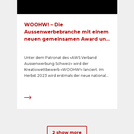
WOOHW! – Die
Aussenwerbebranche mit einem
neuen gemeinsamen Award und
Event
Unter dem Patronat des «AWS Verband
Aussenwerbung Schweiz» wird der
Kreativwettbewerb «WOOHW!» lanciert. Im
Herbst 2023 wird erstmals der neue nationale
Branchenanlass mit Fachreferaten, einer
Award-Verleihung und grosser Party
durchgeführt.
2 show more