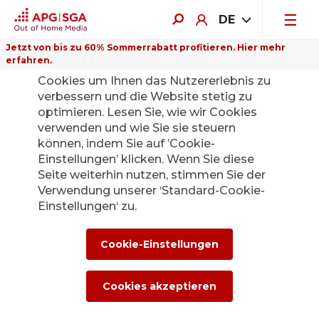
DE
Jetzt von bis zu 60% Sommerrabatt profitieren. Hier mehr
erfahren.
Auf dieser Website verwenden wir
Cookies um Ihnen das Nutzererlebnis zu
verbessern und die Website stetig zu
optimieren. Lesen Sie, wie wir Cookies
verwenden und wie Sie sie steuern
Zurück
können, indem Sie auf ’Cookie-
Einstellungen’ klicken. Wenn Sie diese
Seite weiterhin nutzen, stimmen Sie der
Die APG|SGA
Verwendung unserer ‘Standard-Cookie-
Medienstelle für
Einstellungen‘ zu.
News und
Cookie-Einstellungen
Medienmitteilunge
Cookies akzeptieren
n.