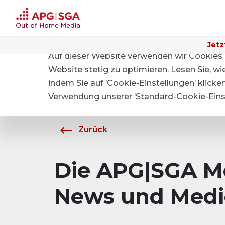
Jetz
Auf dieser Website verwenden wir Cookies 
Home
Über APG|SGA
Medien
Website stetig zu optimieren. Lesen Sie, w
indem Sie auf ’Cookie-Einstellungen’ klicke
Verwendung unserer ‘Standard-Cookie-Einst
Zurück
Die APG|SGA Me
News und Medi