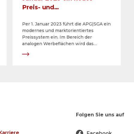
Preis- und
Konditionenmodell ein
Per 1. Januar 2023 führt die APG|SGA ein
modernes und marktorientiertes
Preissystem ein. Im Bereich der
analogen Werbeflächen wird das
Preismodell signifikant vereinfacht. Für
Digital Out of Home stellt die APG|SGA
das Modell konsequent auf
fixe Tausenderkontaktpreise (TKP) um.
Die Rabatte für die analogen und
digitalen Werbeflächen werden für die
Werbetreibenden mit neuen und
attraktiven Möglichkeiten ausgebaut.
Folgen Sie uns auf
Karriere
Facebook