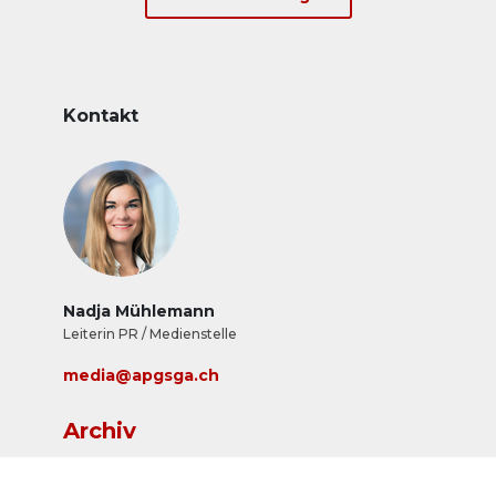
Aussenwerbung am Berg in den grössten und
bekanntesten Tourismusregionen der
Schweiz.
Kontakt
Nadja Mühlemann
Leiterin PR / Medienstelle
media@apgsga.ch
Archiv