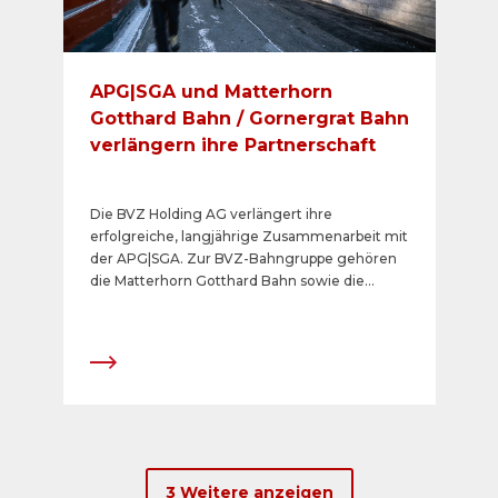
APG|SGA und Matterhorn
Gotthard Bahn / Gornergrat Bahn
verlängern ihre Partnerschaft
Die BVZ Holding AG verlängert ihre
erfolgreiche, langjährige Zusammenarbeit mit
der APG|SGA. Zur BVZ-Bahngruppe gehören
die Matterhorn Gotthard Bahn sowie die
beiden touristischen Topmarken Gornergrat
Bahn und Glacier Express. Pro Jahr reisen rund
10 Millionen Gäste mit den Bahnen der BVZ.
Somit kann die APG|SGA ihren Werbekunden
auch weiterhin attraktive analoge und digitale
Kommunikationslösungen anbieten – von
Andermatt bis nach Zermatt und hinauf zum
Gornergrat. Sie stärkt damit auch weiter ihre
führende Marktposition für impactstarke
3 Weitere anzeigen