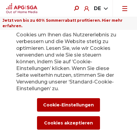
DE
Jetzt von bis zu 60% Sommerrabatt profitieren. Hier mehr
erfahren.
Auf dieser Website verwenden wir
Cookies um Ihnen das Nutzererlebnis zu
verbessern und die Website stetig zu
optimieren. Lesen Sie, wie wir Cookies
verwenden und wie Sie sie steuern
Zurück
können, indem Sie auf ’Cookie-
Einstellungen’ klicken. Wenn Sie diese
Seite weiterhin nutzen, stimmen Sie der
Die APG|SGA
Verwendung unserer ‘Standard-Cookie-
Medienstelle für
Einstellungen‘ zu.
News und
Cookie-Einstellungen
Medienmitteilunge
Cookies akzeptieren
n.