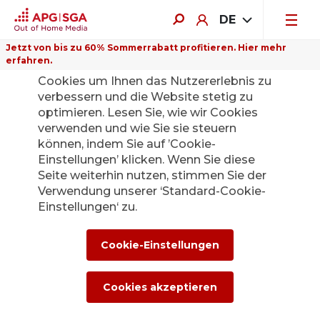
DE
Jetzt von bis zu 60% Sommerrabatt profitieren. Hier mehr
erfahren.
Auf dieser Website verwenden wir
Cookies um Ihnen das Nutzererlebnis zu
verbessern und die Website stetig zu
optimieren. Lesen Sie, wie wir Cookies
verwenden und wie Sie sie steuern
Zurück
können, indem Sie auf ’Cookie-
Einstellungen’ klicken. Wenn Sie diese
Seite weiterhin nutzen, stimmen Sie der
Die APG|SGA
Verwendung unserer ‘Standard-Cookie-
Medienstelle für
Einstellungen‘ zu.
News und
Cookie-Einstellungen
Medienmitteilunge
Cookies akzeptieren
n.