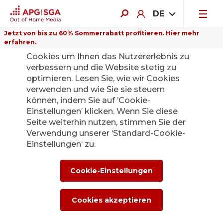
DE
Jetzt von bis zu 60% Sommerrabatt profitieren. Hier mehr
erfahren.
Auf dieser Website verwenden wir
Cookies um Ihnen das Nutzererlebnis zu
verbessern und die Website stetig zu
optimieren. Lesen Sie, wie wir Cookies
verwenden und wie Sie sie steuern
Zurück
können, indem Sie auf ’Cookie-
Einstellungen’ klicken. Wenn Sie diese
Seite weiterhin nutzen, stimmen Sie der
Die APG|SGA
Verwendung unserer ‘Standard-Cookie-
Medienstelle für
Einstellungen‘ zu.
News und
Cookie-Einstellungen
Medienmitteilunge
Cookies akzeptieren
n.