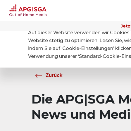
Jetz
Auf dieser Website verwenden wir Cookies 
Home
Über APG|SGA
Medien
Website stetig zu optimieren. Lesen Sie, w
indem Sie auf ’Cookie-Einstellungen’ klicke
Verwendung unserer ‘Standard-Cookie-Einst
Zurück
Die APG|SGA Me
News und Medi