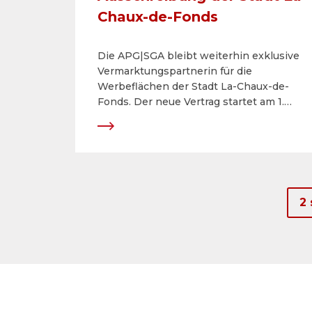
Chaux-de-Fonds
Die APG|SGA bleibt weiterhin exklusive
Vermarktungspartnerin für die
Werbeflächen der Stadt La-Chaux-de-
Fonds. Der neue Vertrag startet am 1.
Januar 2026 mit einer Dauer von zehn
Jahren. Damit unterstreicht die
Marktleaderin ihre führende Position in
der Westschweiz und im Kanton
Neuenburg.
2