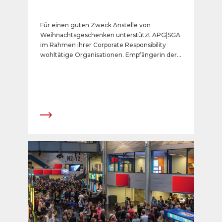
Für einen guten Zweck Anstelle von
Weihnachtsgeschenken unterstützt APG|SGA
im Rahmen ihrer Corporate Responsibility
wohltätige Organisationen. Empfängerin der
diesjährigen Spende ist die Lungenliga
Schweiz. Eine Lungenkrankheit kann jede und
jeden von uns treffen. Die Lungenliga ist
Anlaufstelle für Betroffene und Angehörige
und begleitet sie professionell im Umgang mit
ihrer Krankheit. Mehr Luft fürs Leben!