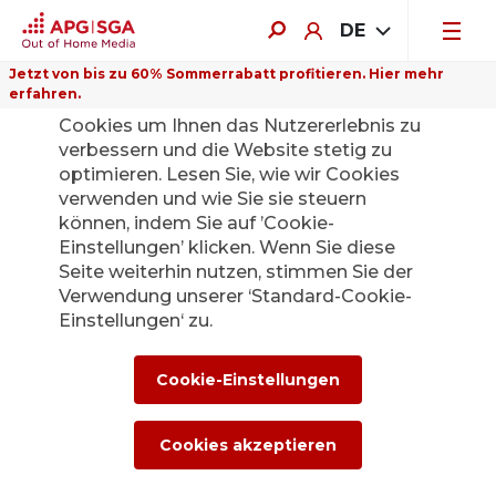
DE
Jetzt von bis zu 60% Sommerrabatt profitieren. Hier mehr
erfahren.
Auf dieser Website verwenden wir
Cookies um Ihnen das Nutzererlebnis zu
verbessern und die Website stetig zu
optimieren. Lesen Sie, wie wir Cookies
verwenden und wie Sie sie steuern
Zurück
können, indem Sie auf ’Cookie-
Einstellungen’ klicken. Wenn Sie diese
Seite weiterhin nutzen, stimmen Sie der
Die APG|SGA
Verwendung unserer ‘Standard-Cookie-
Medienstelle für
Einstellungen‘ zu.
News und
Cookie-Einstellungen
Medienmitteilunge
Cookies akzeptieren
n.