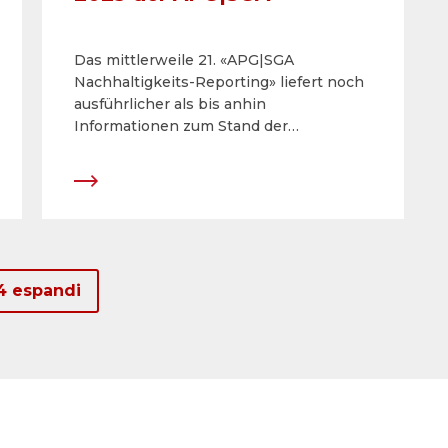
Das mittlerweile 21. «APG|SGA
Nachhaltigkeits-Reporting» liefert noch
ausführlicher als bis anhin
Informationen zum Stand der
umgesetzten Massnahmen sowie über
Ziele und Initiativen im Rahmen der
ganzheitlichen Corporate Social
Responsibility-Strategie. Der Bericht
repräsentiert in mehrfacher Hinsicht
einen Meilenstein. Er erläutert, wie das
Unternehmen den auch in Zukunft
4 espandi
steigenden Anforderungen für
nachhaltige Geschäftsaktivitäten und
Transparenz gerecht wird und
untermauert die Führungsrolle der
APG|SGA.