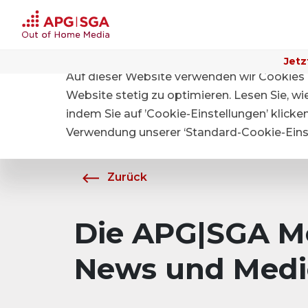
Jetz
Auf dieser Website verwenden wir Cookies 
Home
Über APG|SGA
Medien
Website stetig zu optimieren. Lesen Sie, w
indem Sie auf ’Cookie-Einstellungen’ klicke
Verwendung unserer ‘Standard-Cookie-Einst
Zurück
Die APG|SGA Me
News und Medi