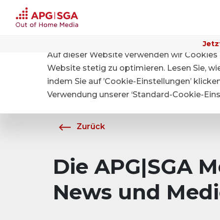
Jetz
Auf dieser Website verwenden wir Cookies 
Home
Über APG|SGA
Medien
Website stetig zu optimieren. Lesen Sie, w
indem Sie auf ’Cookie-Einstellungen’ klicke
Verwendung unserer ‘Standard-Cookie-Einst
Zurück
Die APG|SGA Me
News und Medi