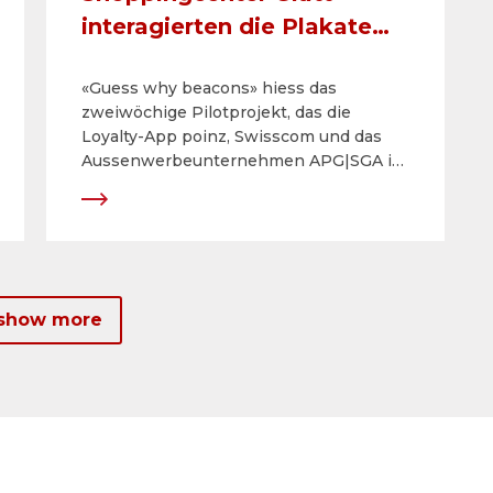
interagierten die Plakate
mit den Passanten
«Guess why beacons» hiess das
zweiwöchige Pilotprojekt, das die
Loyalty-App poinz, Swisscom und das
Aussenwerbeunternehmen APG|SGA im
Glattzentrum in Wallisellen gemeinsam
lancierten. Die drei Partner testeten
eine neue Anwendung der Beacon-
Technologie.
 show more